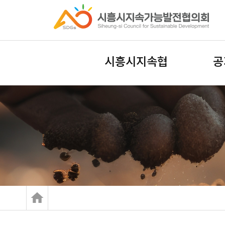
시흥시지속협
공